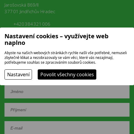
Jarošovská 869/II
377 01 Jindřichův Hradec
+420 384 321 006
+420 733 137 837
Nastavení cookies – využívejte web
naplno
stk@arpartnerjh.cz
Abyste na našich webových stránkách rychle našli vše potřebné, nemuseli
Kompletní kontakty
zbytečně klikat a nezobrazovaly se vám věci, které vás nezajímají,
potřebujeme souhlas se zpracováním souborů cookies.
Nastavení
Povolit všechny cookies
REZERVAČNÍ FORMULÁŘ