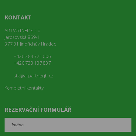
KONTAKT
AR PARTNER s.r.o.
Jarošovská 869/II
377 01 Jindřichův Hradec
+420 384 321 006
+420 733 137 837
stk@arpartnerjh.cz
Kompletní kontakty
REZERVAČNÍ FORMULÁŘ