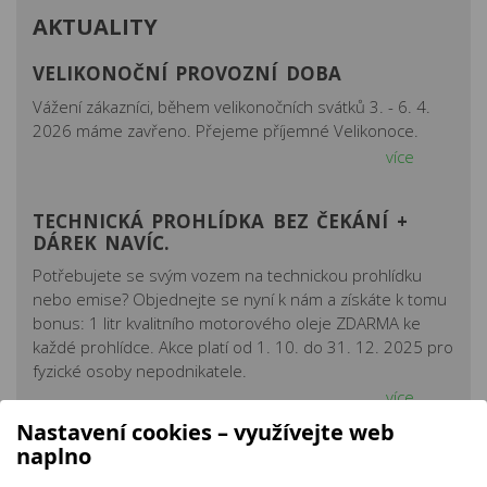
AKTUALITY
VELIKONOČNÍ PROVOZNÍ DOBA
Vážení zákazníci, během velikonočních svátků 3. - 6. 4.
2026 máme zavřeno. Přejeme příjemné Velikonoce.
více
TECHNICKÁ PROHLÍDKA BEZ ČEKÁNÍ +
DÁREK NAVÍC.
Potřebujete se svým vozem na technickou prohlídku
nebo emise? Objednejte se nyní k nám a získáte k tomu
bonus: 1 litr kvalitního motorového oleje ZDARMA ke
každé prohlídce. Akce platí od 1. 10. do 31. 12. 2025 pro
fyzické osoby nepodnikatele.
více
Nastavení cookies – využívejte web
naplno