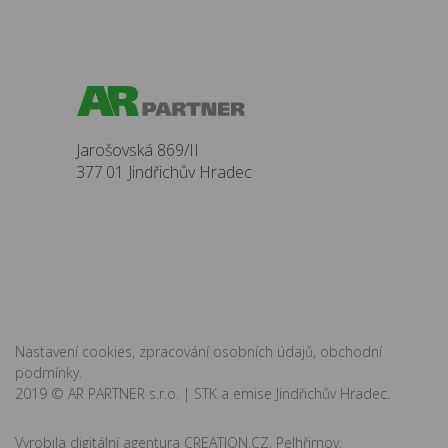
Jarošovská 869/II
377 01 Jindřichův Hradec
Nastavení cookies
,
zpracování osobních údajů
,
obchodní
podmínky
.
2019 ©
AR PARTNER s.r.o.
| STK a emise Jindřichův Hradec.
Vyrobila
digitální agentura
CREATION.CZ
,
Pelhřimov
.