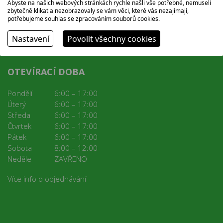
Abyste na našich webových stránkách rychle našli vše potřebné, nemuseli
zbytečně klikat a nezobrazovaly se vám věci, které vás nezajímají,
potřebujeme souhlas se zpracováním souborů cookies.
Nastavení
Povolit všechny cookies
OTEVÍRACÍ DOBA
Pondělí
6:00 – 17:00
Úterý
6:00 – 17:00
Středa
6:00 – 17:00
Čtvrtek
6:00 – 17:00
Pátek
6:00 – 17:00
Sobota
8:00 – 12:00
Neděle
ZAVŘENO
Více info o objednávání