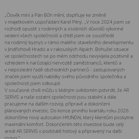
„Člověk míní a Pán Bůh mění, doplňuje ke změně
v majetkovém uspořádání Karel Pilný. „V roce 2024 jsem se
rozhodl opustit z rodinných a osobních důvodů výkonné
vedení všech společností a chtěl jsem se soustředit
na rodinný byznys v rámci malého stavebního developmentu
v Jindřichově Hradci a v rakouských Alpách. Bohužel situace
ve společnostech se po mém odchodu nevyvíjela pozitivně a
vzhledem k narůstající nervozitě zaměstnanců, klientů a
v neposlední řadě obchodních partnerů - zastupovaných
značek jsem využil nabídky svého původního společníka a
společnosti jsem odkoupil.
V současné chvíli můžu s klidným svědomím potvrdit, že AR
SERVIS a naše ostatní společnosti jsou stabilní a dále
pracujeme na dalším rozvoji, přípravě a dokončení
plánovaných investic. Do konce prvního kvartálu roku 2026
dokončíme nový autosalon HYUNDAI, který klientům poskytne
maximální komfort. Dokončením této investice bude celý
areál AR SERVIS v podstatě hotový a připravený na další
rozvoj.“