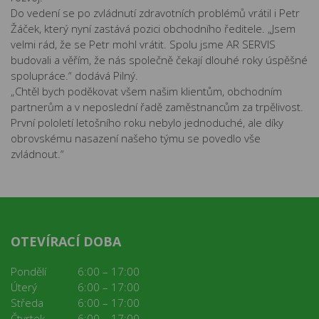
Do vedení se po zvládnutí zdravotních problémů vrátil i Petr
Žáček, který nyní zastává pozici obchodního ředitele. „Jsem
velmi rád, že se Petr mohl vrátit. Spolu jsme AR SERVIS
budovali a věřím, že nás společně čekají dlouhé roky úspěšné
spolupráce.“ dodává Pilný.
„Chtěl bych poděkovat všem našim klientům, obchodním
partnerům a v neposlední řadě zaměstnancům za trpělivost.
První pololetí letošního roku nebylo jednoduché, ale díky
obrovskému nasazení našeho týmu se povedlo vše
zvládnout.“
OTEVÍRACÍ DOBA
Pondělí
6:00 – 17:00
Úterý
6:00 – 17:00
Středa
6:00 – 17:00
Čtvrtek
6:00 – 17:00