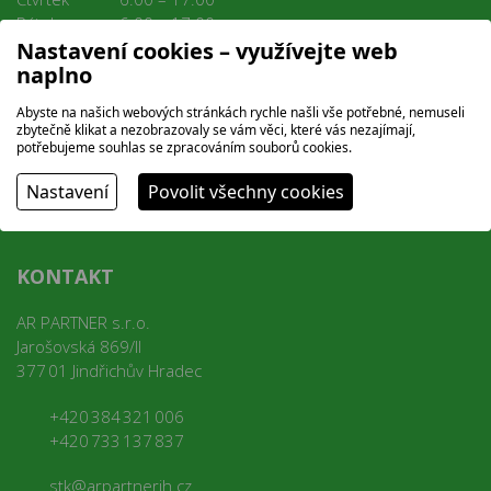
Pátek
6:00 – 17:00
Sobota
8:00 – 12:00
Nastavení cookies – využívejte web
Neděle
ZAVŘENO
naplno
Abyste na našich webových stránkách rychle našli vše potřebné, nemuseli
Více info o objednávání
zbytečně klikat a nezobrazovaly se vám věci, které vás nezajímají,
potřebujeme souhlas se zpracováním souborů cookies.
Nastavení
Povolit všechny cookies
KONTAKT
AR PARTNER s.r.o.
Jarošovská 869/II
377 01 Jindřichův Hradec
+420 384 321 006
+420 733 137 837
stk@arpartnerjh.cz